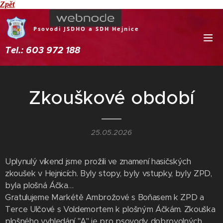
Zpět
Psovodi JSDHO a SDH Hejnice
Tel.: 603 972 188
Zkouškové období
25.05.2026
Uplynulý víkend jsme prožili ve znamení hasičských
zkoušek v Hejnicích. Byly stopy, byly vstupky, byly ZPD,
byla plošná Áčka…
Gratulujeme Markétě Ambrožové s Boňasem k ZPD a
Terce Ulčové s Voldemortem k plošným Áčkám. Zkouška
plošného vyhledání "A" je pro psovody dobrovolných