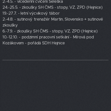
2.-4.5. - vícedenní cvičení Seleška
24.-25.5. - zkoušky SH ČMS - stopy, VZ, ZPD (Hejnice)
19.-27.7. - letní výcvikový tábor
2.-4.8. - sutinový trenažér Martin, Slovensko + sutinové
zkoušky
6.-7.9. - zkoušky SH ČMS - stopy, VZ, ZPD (Hejnice)
10.-12.10. - podzimní pracovní setkání - Mírová pod
Kozákovem - pořádá SDH Hejnice