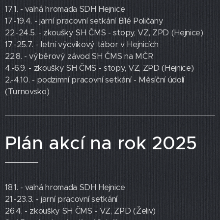
17.1. - valná hromada SDH Hejnice
17.-19.4. - jarní pracovní setkání Bílé Poličany
22.-24.5. - zkoušky SH ČMS - stopy, VZ, ZPD (Hejnice)
17.-25.7. - letní výcvikový tábor v Hejnicích
22.8. - výběrový závod SH ČMS na MČR
4.-6.9. - zkoušky SH ČMS - stopy, VZ, ZPD (Hejnice)
2.-4.10. - podzimní pracovní setkání - Měsíční údolí
(Turnovsko)
Plán akcí na rok 2025
18.1. - valná hromada SDH Hejnice
21.-23.3. - jarní pracovní setkání
26.4. - zkoušky SH ČMS - VZ, ZPD (Želiv)