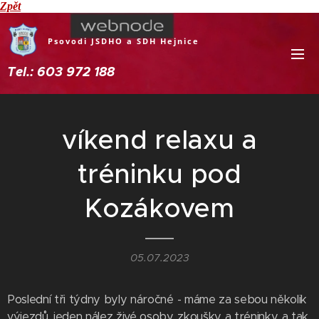
Zpět
Psovodi JSDHO a SDH Hejnice
Tel.: 603 972 188
víkend relaxu a
tréninku pod
Kozákovem
05.07.2023
Poslední tři týdny byly náročné - máme za sebou několik
výjezdů, jeden nález živé osoby, zkoušky a tréninky, a tak