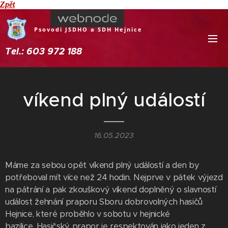
Zpět
Psovodi JSDHO a SDH Hejnice
Tel.: 603 972 188
víkend plný událostí
16.05.2023
Máme za sebou opět víkend plný událostí a den by
potřeboval mít více než 24 hodin. Nejprve v pátek výjezd
na pátrání a pak zkouškový víkend doplněný o slavností
událost žehnání praporu Sboru dobrovolných hasičů
Hejnice, které proběhlo v sobotu v hejnické
bazilice. Hasičský prapor je respektován jako jeden z