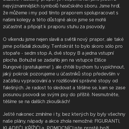
nejvýznamnějších symbolů hasičského sboru. Jsme hrdí,
že můžeme i my pod tímto praporem spolupracovat s
našimi kolegy a této důstojné akce jsme se mohli
zúčastnit a připojit k praporu stuhu za psovody.
O víkendu jsme nejen slavili a světili nový prapor, ale také
jsme pořádali zkoušky. Tentokrát to bylo skoro sólo pro
stopaře - sedm stop A, dvě stopy B a jedna vstupní
plocha. Bohužel se zadařilo jen na vstupce Elišce
Rungové (gratulujeme! ), ale chtěli bychom tu vypíchnout,
jaký pokrok pozorujeme u účastníků stop především v
začátku vypracování a v rozlišování správné stopy od
falešných. Je radost to sledovat a těšíme se, kam se zase
posunou psovodi se svými psy do příště. Nesmutněte,
těšíme se na dalších zkouškách!
Ještě nakonec zmíníme i ty, bez kterých by byly všechny
naše plány, nápady a akce zhola nemožné: FIGURANTI,
KLADEČI, KŘÍŽIČI a POMOCNÍCI jste prostě boží,