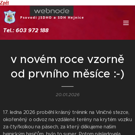
Zpět
Psovodi JSDHO a SDH Hejnice
Tel.: 603 972 188
v novém roce vzorně
od prvního měsíce :-)
20.01.2026
17. ledna 2026 proběhl krásný trénink na Viničné stezce,
okořeněný o odvoz na vzdálené terény na krytém vozíku
za čtyřkolkou na pásech, za který děkujeme našim
hejnickým hasičům, bylo to super. Potom následovala