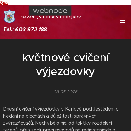
Zpět
Psovodi JSDHO a SDH Hejnice
Tel.: 603 972 188
květnové cvičení
výjezdovky
08.05.2026
Dnešní cvičení výjezdovky v Karlově pod Ještědem o
hledání na plochách a důležitosti správných
zvýrazňovačů. Nechybělo nic, od taktiky rozdělení
terénů, přes spolupráci psovodů na radiostanicích a