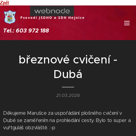
Zpět
Psovodi JSDHO a SDH Hejnice
Tel.: 603 972 188
březnové cvičení -
Dubá
21.03.2026
Děkujeme Marušce za uspořádání plošného cvičení v
Dubé se zaměřením na prohledání cesty. Bylo to super a
vuřtguláš obzvláště. :-p